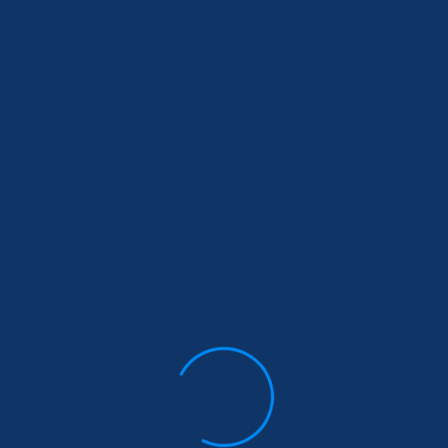
maintenant pour béné
!
ns le domaine de Renforcement de capacités, Etudes et C